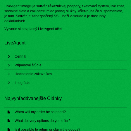
LiveAgent integruje softvér zákazníckej podpory, tiketovací systém, live chat,
sociálne siete a call centrum do jednej služby. Všetko, na čo si spomeniete,
je tam. Softvér je zabezpečený SSL, beží v cloude a je dostupný
odkiaľkoľvek.
Vytvorte si bezplatný
LiveAgent účet
.
LiveAgent
Cenník
Prípadové štúdie
Hodnotenie zákazníkov
Integrácie
Najvyhľadávanejšie Články
When will my order be shipped?
What delivery options do you offer?
Is it possible to return or claim the goods?