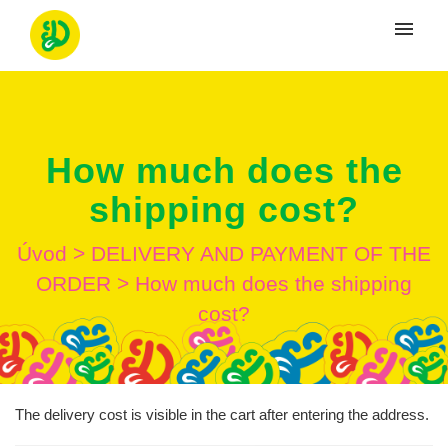
Moje tikety
Vytvoriť tiket
How much does the
Prihlásenie
shipping cost?
Úvod
>
DELIVERY AND PAYMENT OF THE
ORDER
>
How much does the shipping
cost?
The delivery cost is visible in the cart after entering the address.